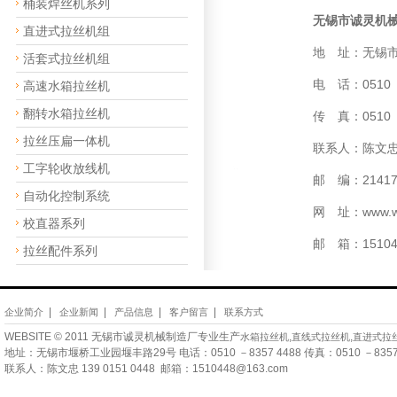
桶装焊丝机系列
无锡市诚灵机
直进式拉丝机组
地 址：无锡市
活套式拉丝机组
电 话：0510 －
高速水箱拉丝机
翻转水箱拉丝机
传 真：0510 －
拉丝压扁一体机
联系人：陈文忠 13
工字轮收放线机
邮 编：21417
自动化控制系统
网 址：www.wxc
校直器系列
邮 箱：15104
拉丝配件系列
|
|
|
|
企业简介
企业新闻
产品信息
客户留言
联系方式
WEBSITE © 2011 无锡市诚灵机械制造厂专业生产
,
,
水箱拉丝机
直线式拉丝机
直进式拉
地址：无锡市堰桥工业园堰丰路29号 电话：0510 －8357 4488 传真：0510 －8357 
联系人：陈文忠 139 0151 0448 邮箱：1510448@163.com